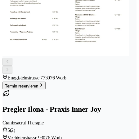
Enggisteinstrasse 77
3076 Worb
Termin reservieren
Pregler Ilona - Praxis Inner Joy
Craniosacral Therapie
5
(2)
Vechigenstrasse 9
3076 Worb