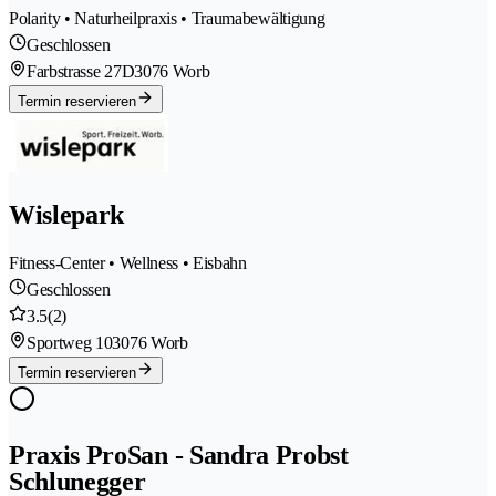
Polarity • Naturheilpraxis • Traumabewältigung
Geschlossen
Farbstrasse 27D
3076 Worb
Termin reservieren
Wislepark
Fitness-Center • Wellness • Eisbahn
Geschlossen
3.5
(2)
Sportweg 10
3076 Worb
Termin reservieren
Praxis ProSan - Sandra Probst
Schlunegger