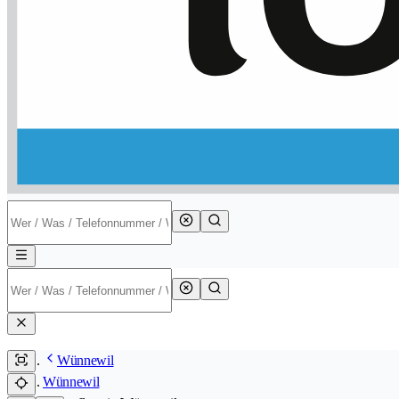
Wünnewil
Wünnewil