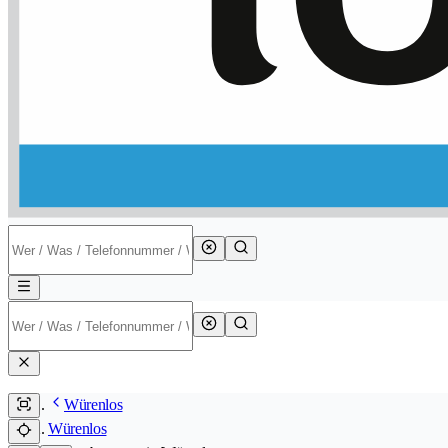
Würenlos
Würenlos