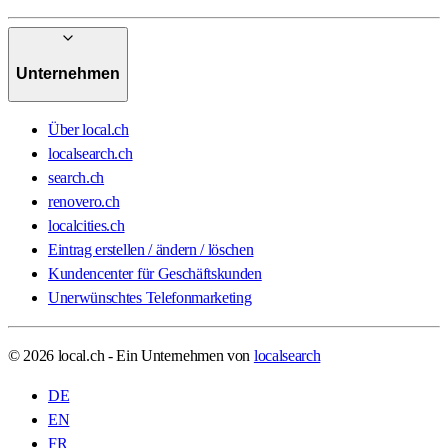
Unternehmen
Über local.ch
localsearch.ch
search.ch
renovero.ch
localcities.ch
Eintrag erstellen / ändern / löschen
Kundencenter für Geschäftskunden
Unerwünschtes Telefonmarketing
© 2026 local.ch - Ein Unternehmen von
localsearch
DE
EN
FR