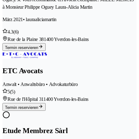
à Monsieur Philippe Oguey Laura-Alicia Martin
März 2021
• lauraaliciamartin
4.3
(6)
Rue de la Plaine 38
1400 Yverdon-les-Bains
Termin reservieren
ETC Avocats
Anwalt • Anwaltsbüro • Advokaturbüro
5
(5)
Rue de l'Hôpital 31
1400 Yverdon-les-Bains
Termin reservieren
Etude Membrez Sàrl