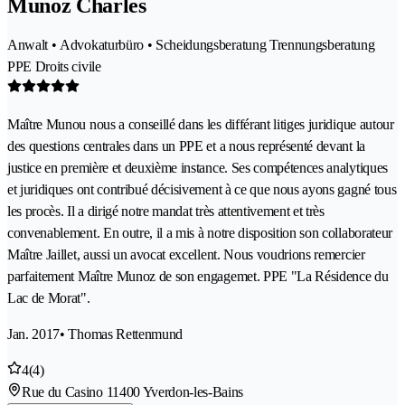
Munoz Charles
Anwalt • Advokaturbüro • Scheidungsberatung Trennungsberatung
PPE Droits civile
Maître Munou nous a conseillé dans les différant litiges juridique autour
des questions centrales dans un PPE et a nous représenté devant la
justice en première et deuxième instance. Ses compétences analytiques
et juridiques ont contribué décisivement à ce que nous ayons gagné tous
les procès. Il a dirigé notre mandat très attentivement et très
convenablement. En outre, il a mis à notre disposition son collaborateur
Maître Jaillet, aussi un avocat excellent. Nous voudrions remercier
parfaitement Maître Munoz de son engagemet. PPE "La Résidence du
Lac de Morat".
Jan. 2017
• Thomas Rettenmund
4
(4)
Rue du Casino 1
1400 Yverdon-les-Bains