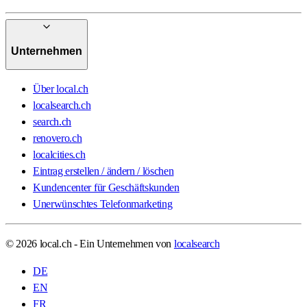
Unternehmen
Über local.ch
localsearch.ch
search.ch
renovero.ch
localcities.ch
Eintrag erstellen / ändern / löschen
Kundencenter für Geschäftskunden
Unerwünschtes Telefonmarketing
© 2026 local.ch - Ein Unternehmen von
localsearch
DE
EN
FR