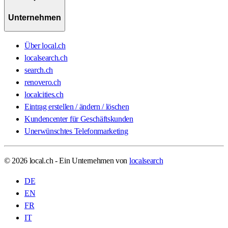
Unternehmen
Über local.ch
localsearch.ch
search.ch
renovero.ch
localcities.ch
Eintrag erstellen / ändern / löschen
Kundencenter für Geschäftskunden
Unerwünschtes Telefonmarketing
© 2026 local.ch - Ein Unternehmen von
localsearch
DE
EN
FR
IT