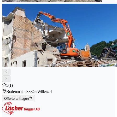
5
(1)
Bodenmattli 3
8846 Willerzell
Offerte anfragen