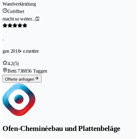
Wandverkleidung
Geöffnet
macht so weiter...👏
.
gen 2018
• e.mettler
4.2
(5)
Betti 73
8856 Tuggen
Offerte anfragen
Ofen-Cheminéebau und Plattenbeläge