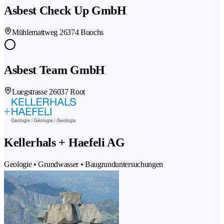
Asbest Check Up GmbH
Mühlemattweg 2
6374 Buochs
Asbest Team GmbH
Luegstrasse 2
6037 Root
Kellerhals + Haefeli AG
Geologie • Grundwasser • Baugrunduntersuchungen