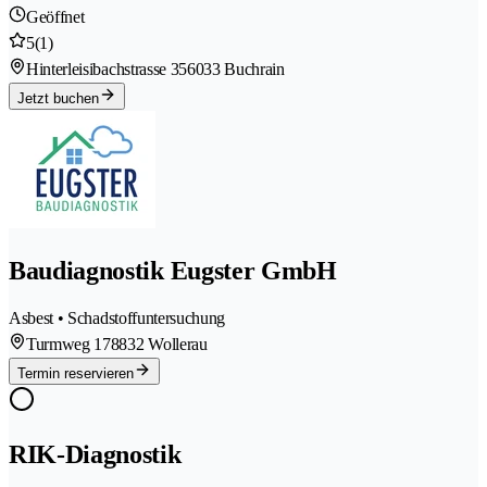
Geöffnet
5
(1)
Hinterleisibachstrasse 35
6033 Buchrain
Jetzt buchen
Baudiagnostik Eugster GmbH
Asbest • Schadstoffuntersuchung
Turmweg 17
8832 Wollerau
Termin reservieren
RIK-Diagnostik