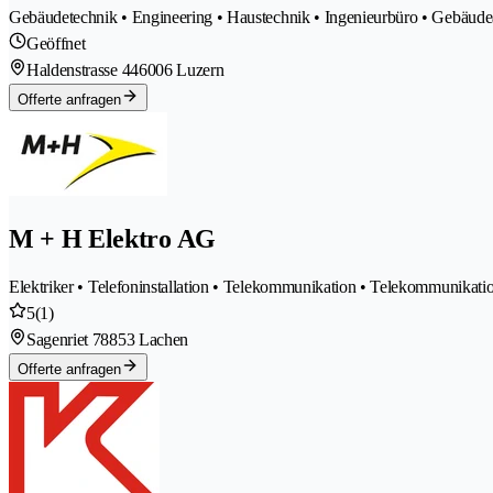
Gebäudetechnik • Engineering • Haustechnik • Ingenieurbüro • Gebäud
Geöffnet
Haldenstrasse 44
6006 Luzern
Offerte anfragen
M + H Elektro AG
Elektriker • Telefoninstallation • Telekommunikation • Telekommunika
5
(1)
Sagenriet 7
8853 Lachen
Offerte anfragen