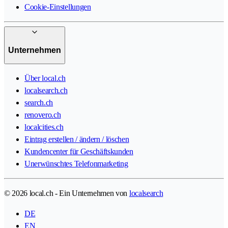
Cookie-Einstellungen
Unternehmen
Über local.ch
localsearch.ch
search.ch
renovero.ch
localcities.ch
Eintrag erstellen / ändern / löschen
Kundencenter für Geschäftskunden
Unerwünschtes Telefonmarketing
© 2026 local.ch - Ein Unternehmen von
localsearch
DE
EN