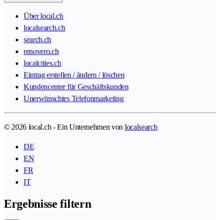
Über local.ch
localsearch.ch
search.ch
renovero.ch
localcities.ch
Eintrag erstellen / ändern / löschen
Kundencenter für Geschäftskunden
Unerwünschtes Telefonmarketing
© 2026 local.ch - Ein Unternehmen von
localsearch
DE
EN
FR
IT
Ergebnisse filtern