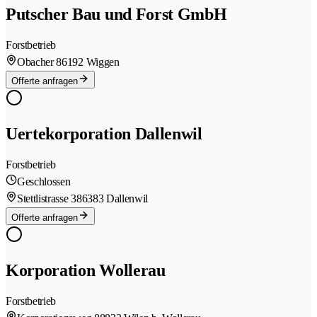
Putscher Bau und Forst GmbH
Forstbetrieb
Obacher 8
6192 Wiggen
Offerte anfragen
Uertekorporation Dallenwil
Forstbetrieb
Geschlossen
Stettlistrasse 38
6383 Dallenwil
Offerte anfragen
Korporation Wollerau
Forstbetrieb