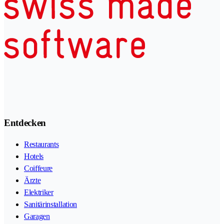
Entdecken
Restaurants
Hotels
Coiffeure
Ärzte
Elektriker
Sanitärinstallation
Garagen