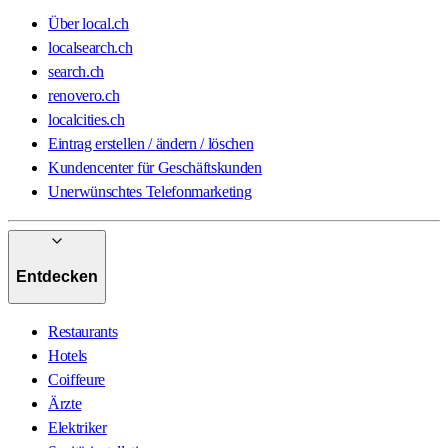
Über local.ch
localsearch.ch
search.ch
renovero.ch
localcities.ch
Eintrag erstellen / ändern / löschen
Kundencenter für Geschäftskunden
Unerwünschtes Telefonmarketing
Entdecken
Restaurants
Hotels
Coiffeure
Ärzte
Elektriker