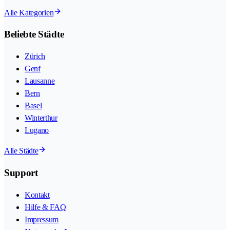
Alle Kategorien
Beliebte Städte
Zürich
Genf
Lausanne
Bern
Basel
Winterthur
Lugano
Alle Städte
Support
Kontakt
Hilfe & FAQ
Impressum