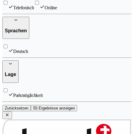
Telefonisch
Online
Sprachen
Deutsch
Lage
Parkmöglichkeit
Zurücksetzen
55 Ergebnisse anzeigen