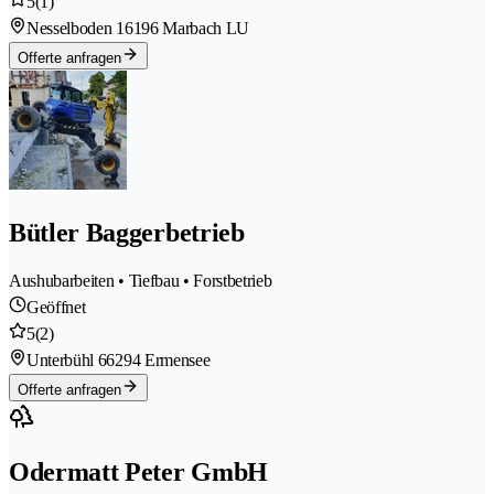
5
(1)
Nesselboden 1
6196 Marbach LU
Offerte anfragen
Bütler Baggerbetrieb
Aushubarbeiten • Tiefbau • Forstbetrieb
Geöffnet
5
(2)
Unterbühl 6
6294 Ermensee
Offerte anfragen
Odermatt Peter GmbH