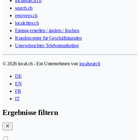
localsearch.ch
search.ch
renovero.ch
localcities.ch
Eintrag erstellen / ändern / löschen
Kundencenter für Geschäftskunden
Unerwünschtes Telefonmarketing
© 2026 local.ch - Ein Unternehmen von
localsearch
DE
EN
FR
IT
Ergebnisse filtern