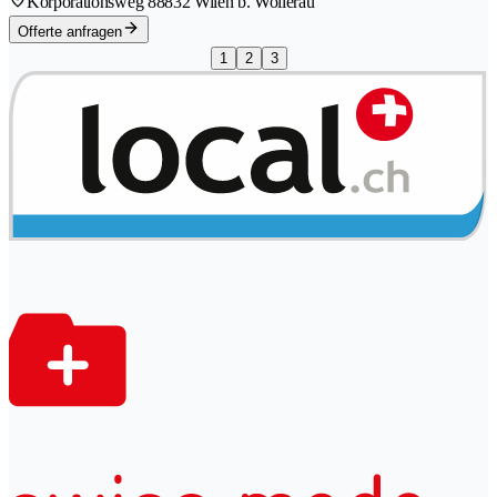
Korporationsweg 8
8832 Wilen b. Wollerau
Offerte anfragen
1
2
3