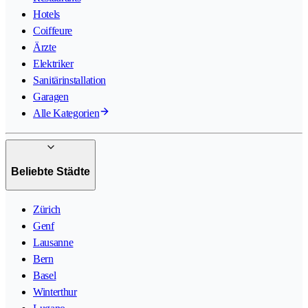
Hotels
Coiffeure
Ärzte
Elektriker
Sanitärinstallation
Garagen
Alle Kategorien
Beliebte Städte
Zürich
Genf
Lausanne
Bern
Basel
Winterthur