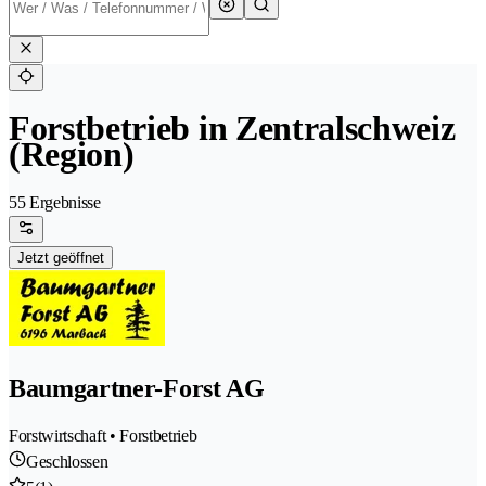
Forstbetrieb in Zentralschweiz
(Region)
55 Ergebnisse
Jetzt geöffnet
Baumgartner-Forst AG
Forstwirtschaft • Forstbetrieb
Geschlossen