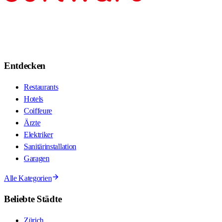
Entdecken
Restaurants
Hotels
Coiffeure
Ärzte
Elektriker
Sanitärinstallation
Garagen
Alle Kategorien
Beliebte Städte
Zürich