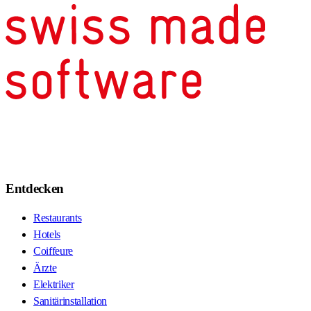
Entdecken
Restaurants
Hotels
Coiffeure
Ärzte
Elektriker
Sanitärinstallation