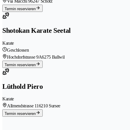
Via Macchi 9
6247 Schötz
Termin reservieren
Shotokan Karate Seetal
Karate
Geschlossen
Hochdorfstrasse 9A
6275 Ballwil
Termin reservieren
Lüthold Piero
Karate
Allmendstrasse 11
6210 Sursee
Termin reservieren