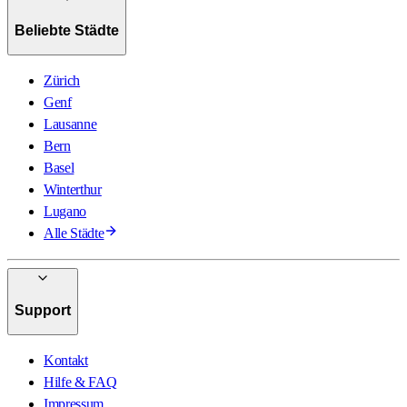
Beliebte Städte
Zürich
Genf
Lausanne
Bern
Basel
Winterthur
Lugano
Alle Städte
Support
Kontakt
Hilfe & FAQ
Impressum