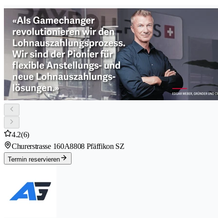
4.2
(6)
Churerstrasse 160A
8808 Pfäffikon SZ
Termin reservieren