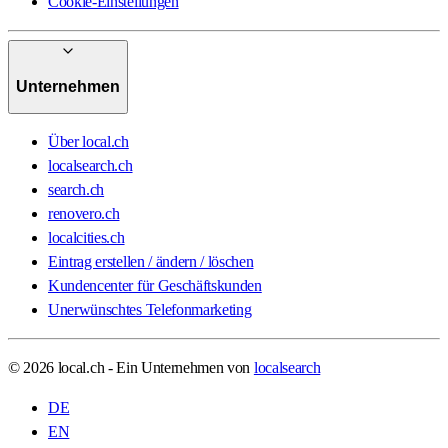
Cookie-Einstellungen
Unternehmen
Über local.ch
localsearch.ch
search.ch
renovero.ch
localcities.ch
Eintrag erstellen / ändern / löschen
Kundencenter für Geschäftskunden
Unerwünschtes Telefonmarketing
© 2026 local.ch - Ein Unternehmen von
localsearch
DE
EN