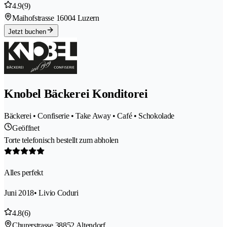
4.9
(9)
Maihofstrasse 1
6004 Luzern
Jetzt buchen
Knobel Bäckerei Konditorei
Bäckerei • Confiserie • Take Away • Café • Schokolade
Geöffnet
Torte telefonisch bestellt zum abholen
Alles perfekt
Juni 2018
• Livio Coduri
4.8
(6)
Churerstrasse 3
8852 Altendorf