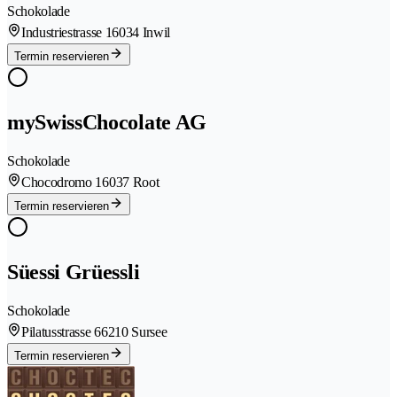
Schokolade
Industriestrasse 1
6034 Inwil
Termin reservieren
mySwissChocolate AG
Schokolade
Chocodromo 1
6037 Root
Termin reservieren
Süessi Grüessli
Schokolade
Pilatusstrasse 6
6210 Sursee
Termin reservieren