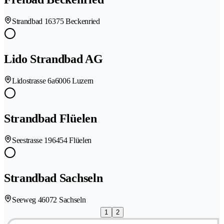
Strandbad 1
6375 Beckenried
Lido Strandbad AG
Lidostrasse 6a
6006 Luzern
Strandbad Flüelen
Seestrasse 19
6454 Flüelen
Strandbad Sachseln
Seeweg 4
6072 Sachseln
1
2