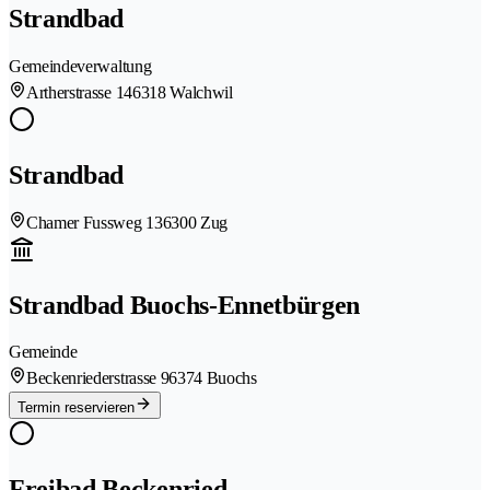
Strandbad
Gemeindeverwaltung
Artherstrasse 14
6318 Walchwil
Strandbad
Chamer Fussweg 13
6300 Zug
Strandbad Buochs-Ennetbürgen
Gemeinde
Beckenriederstrasse 9
6374 Buochs
Termin reservieren
Freibad Beckenried