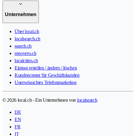
Unternehmen
Über local.ch
localsearch.ch
search.ch
renovero.ch
localcities.ch
Eintrag erstellen / ändern / löschen
Kundencenter für Geschäftskunden
Unerwünschtes Telefonmarketing
© 2026 local.ch - Ein Unternehmen von
localsearch
DE
EN
FR
IT