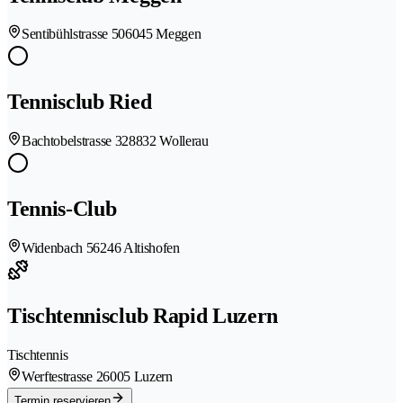
Sentibühlstrasse 50
6045 Meggen
Tennisclub Ried
Bachtobelstrasse 32
8832 Wollerau
Tennis-Club
Widenbach 5
6246 Altishofen
Tischtennisclub Rapid Luzern
Tischtennis
Werftestrasse 2
6005 Luzern
Termin reservieren