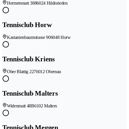
Hermetsmatt 388
6024 Hildisrieden
Tennisclub Horw
Kastanienbaumstrasse 90
6048 Horw
Tennisclub Kriens
Ober Blattig 227
6012 Obernau
Tennisclub Malters
Widenmatt 48B
6102 Malters
Tennisclub Meggen