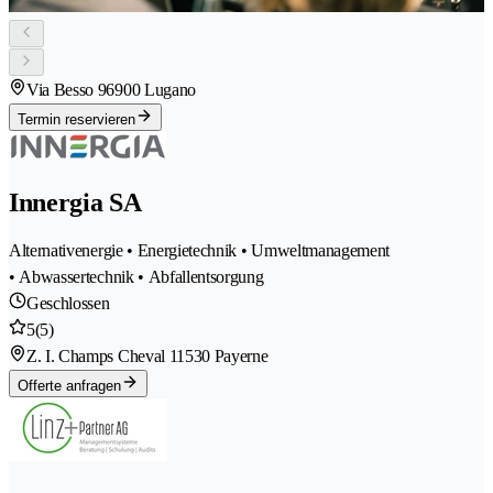
Via Besso 9
6900 Lugano
Termin reservieren
Innergia SA
Alternativenergie • Energietechnik • Umweltmanagement
• Abwassertechnik • Abfallentsorgung
Geschlossen
5
(5)
Z. I. Champs Cheval 1
1530 Payerne
Offerte anfragen