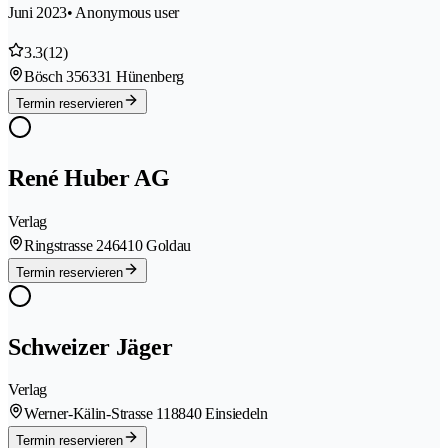
Juni 2023
• Anonymous user
3.3
(12)
Bösch 35
6331 Hünenberg
Termin reservieren
René Huber AG
Verlag
Ringstrasse 24
6410 Goldau
Termin reservieren
Schweizer Jäger
Verlag
Werner-Kälin-Strasse 11
8840 Einsiedeln
Termin reservieren