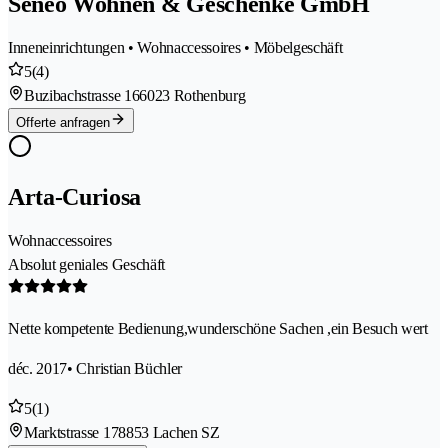
Seneo Wohnen & Geschenke GmbH
Inneneinrichtungen • Wohnaccessoires • Möbelgeschäft
5
(4)
Buzibachstrasse 16
6023 Rothenburg
Offerte anfragen
Arta-Curiosa
Wohnaccessoires
Absolut geniales Geschäft
Nette kompetente Bedienung,wunderschöne Sachen ,ein Besuch wert
déc. 2017
• Christian Büchler
5
(1)
Marktstrasse 17
8853 Lachen SZ