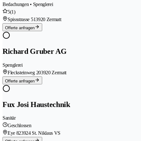
Bedachungen • Spenglerei
5
(1)
Spissstrasse 51
3920 Zermatt
Offerte anfragen
Richard Gruber AG
Spenglerei
Flecksteinweg 20
3920 Zermatt
Offerte anfragen
Fux Josi Haustechnik
Sanitär
Geschlossen
Eye 82
3924 St. Niklaus VS