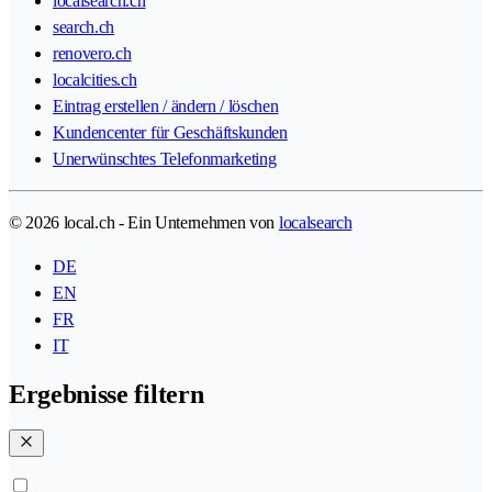
localsearch.ch
search.ch
renovero.ch
localcities.ch
Eintrag erstellen / ändern / löschen
Kundencenter für Geschäftskunden
Unerwünschtes Telefonmarketing
© 2026 local.ch - Ein Unternehmen von
localsearch
DE
EN
FR
IT
Ergebnisse filtern