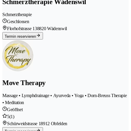
Schmerztherapie Wädenswil
Schmerztherapie
Geschlossen
Florhofstrasse 13
8820 Wädenswil
Termin reservieren
Move Therapy
Massage • Lymphdrainage • Ayurveda • Yoga • Dorn-Breuss Therapie
• Meditation
Geöffnet
5
(1)
Schürweidstrasse 1
8912 Obfelden