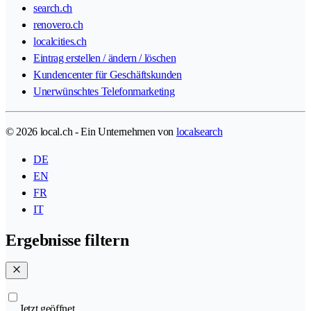
search.ch
renovero.ch
localcities.ch
Eintrag erstellen / ändern / löschen
Kundencenter für Geschäftskunden
Unerwünschtes Telefonmarketing
© 2026 local.ch - Ein Unternehmen von
localsearch
DE
EN
FR
IT
Ergebnisse filtern
Jetzt geöffnet