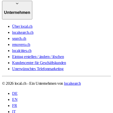
Unternehmen
Über local.ch
localsearch.ch
search.ch
renovero.ch
localcities.ch
Eintrag erstellen / ändern / löschen
Kundencenter für Geschäftskunden
Unerwünschtes Telefonmarketing
© 2026 local.ch - Ein Unternehmen von
localsearch
DE
EN
FR
IT