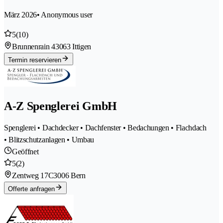
März 2026
• Anonymous user
5
(10)
Brunnenrain 4
3063 Ittigen
Termin reservieren
A-Z Spenglerei GmbH
Spenglerei • Dachdecker • Dachfenster • Bedachungen • Flachdach
• Blitzschutzanlagen • Umbau
Geöffnet
5
(2)
Zentweg 17C
3006 Bern
Offerte anfragen