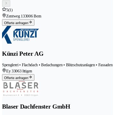
5
(1)
Zentweg 13
3006 Bern
Offerte anfragen
Künzi Peter AG
Spenglerei • Flachdach • Bedachungen • Blitzschutzanlagen • Fassaden
Ey 3
3063 Ittigen
Offerte anfragen
Blaser Dachfenster GmbH