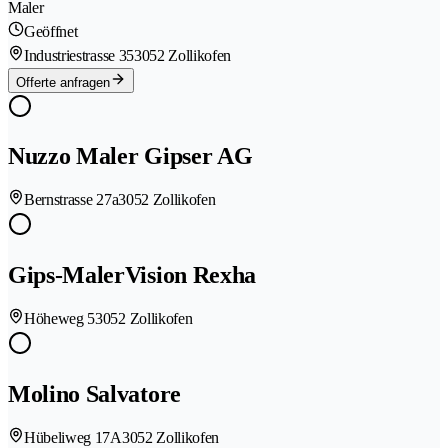
Maler
Geöffnet
Industriestrasse 35
3052 Zollikofen
Offerte anfragen
Nuzzo Maler Gipser AG
Bernstrasse 27a
3052 Zollikofen
Gips-MalerVision Rexha
Höheweg 5
3052 Zollikofen
Molino Salvatore
Hübeliweg 17A
3052 Zollikofen