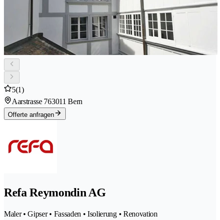
5
(1)
Aarstrasse 76
3011 Bern
Offerte anfragen
Refa Reymondin AG
Maler • Gipser • Fassaden • Isolierung • Renovation