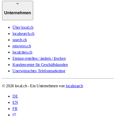
Unternehmen
Über local.ch
localsearch.ch
search.ch
renovero.ch
localcities.ch
Eintrag erstellen / ändern / löschen
Kundencenter für Geschäftskunden
Unerwünschtes Telefonmarketing
© 2026 local.ch - Ein Unternehmen von
localsearch
DE
EN
FR
IT