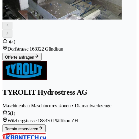
5
(2)
Dorfstrasse 16
8322 Gündisau
Offerte anfragen
TYROLIT Hydrostress AG
Maschinenbau Maschinenrevisionen • Diamantwerkzeuge
5
(1)
Witzbergstrasse 18
8330 Pfäffikon ZH
Termin reservieren