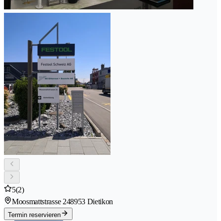
5
(2)
Moosmattstrasse 24
8953 Dietikon
Termin reservieren