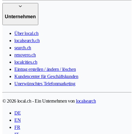
Unternehmen
Über local.ch
localsearch.ch
search.ch
renovero.ch
localcities.ch
Eintrag erstellen / ändern / löschen
Kundencenter für Geschäftskunden
Unerwünschtes Telefonmarketing
© 2026 local.ch - Ein Unternehmen von
localsearch
DE
EN
FR