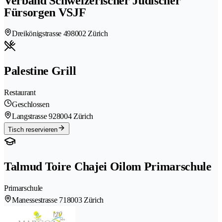
Verband Schweizerischer Jüdischer
Fürsorgen VSJF
Dreikönigstrasse 49
8002 Zürich
Palestine Grill
Restaurant
Geschlossen
Langstrasse 92
8004 Zürich
Tisch reservieren
Talmud Toire Chajei Oilom Primarschule
Primarschule
Manessestrasse 71
8003 Zürich