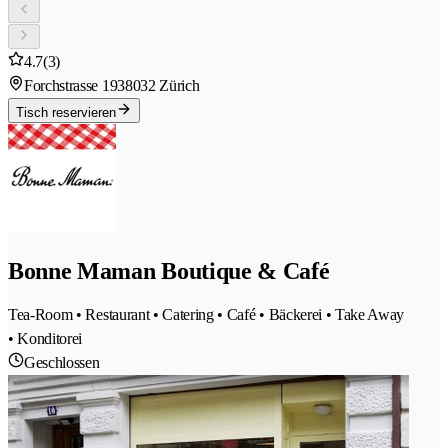
4.7
(3)
Forchstrasse 193
8032 Zürich
Tisch reservieren
Bonne Maman Boutique & Café
Tea-Room • Restaurant • Catering • Café • Bäckerei • Take Away
• Konditorei
Geschlossen