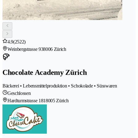
4.9
(2522)
Weinbergstrasse 93
8006 Zürich
Chocolate Academy Zürich
Bäckerei • Lebensmittelproduktion • Schokolade • Süsswaren
Geschlossen
Hardturmstrasse 181
8005 Zürich