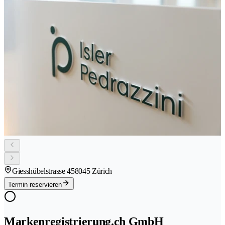
Giesshübelstrasse 45
8045 Zürich
Termin reservieren
Markenregistrierung.ch GmbH