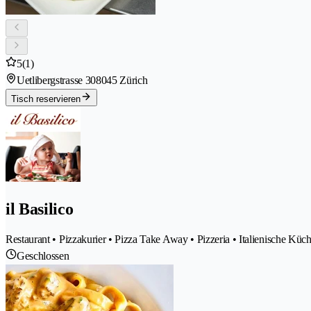
5
(1)
Uetlibergstrasse 30
8045 Zürich
Tisch reservieren
il Basilico
Restaurant • Pizzakurier • Pizza Take Away • Pizzeria • Italienische Küc
Geschlossen