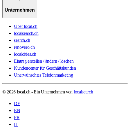
Unternehmen
Über local.ch
localsearch.ch
search.ch
renovero.ch
localcities.ch
Eintrag erstellen / ändern / löschen
Kundencenter für Geschäftskunden
Unerwünschtes Telefonmarketing
© 2026 local.ch - Ein Unternehmen von
localsearch
DE
EN
FR
IT