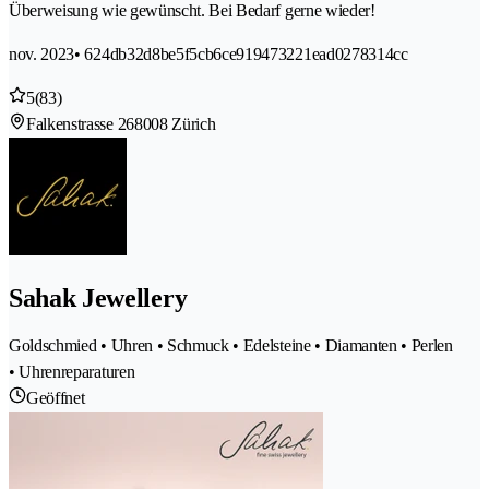
Überweisung wie gewünscht. Bei Bedarf gerne wieder!
nov. 2023
• 624db32d8be5f5cb6ce919473221ead0278314cc
5
(83)
Falkenstrasse 26
8008 Zürich
Sahak Jewellery
Goldschmied • Uhren • Schmuck • Edelsteine • Diamanten • Perlen
• Uhrenreparaturen
Geöffnet