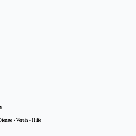
h
enste • Verein • Hilfe