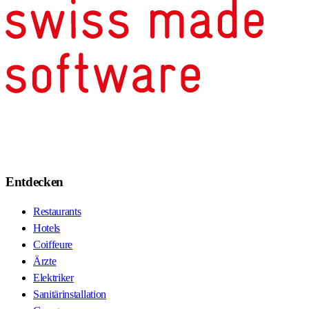
Entdecken
Restaurants
Hotels
Coiffeure
Ärzte
Elektriker
Sanitärinstallation