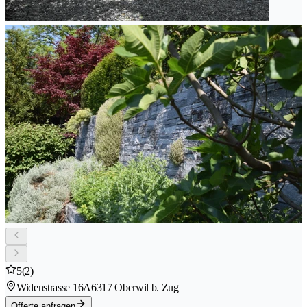
5
(2)
Widenstrasse 16A
6317 Oberwil b. Zug
Offerte anfragen