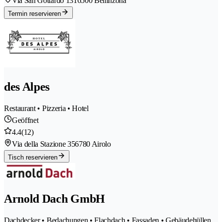
Via San Gottardo 131
6500 Bellinzona
Termin reservieren
des Alpes
Restaurant • Pizzeria • Hotel
Geöffnet
4.4
(12)
Via della Stazione 35
6780 Airolo
Tisch reservieren
Arnold Dach GmbH
Dachdecker • Bedachungen • Flachdach • Fassaden • Gebäudehüllen