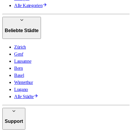
Alle Kategorien
Beliebte Städte
Zürich
Genf
Lausanne
Bern
Basel
Winterthur
Lugano
Alle Städte
Support