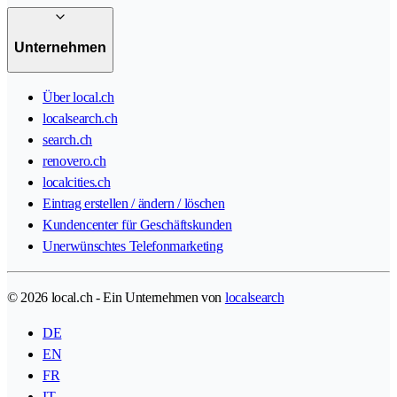
Unternehmen
Über local.ch
localsearch.ch
search.ch
renovero.ch
localcities.ch
Eintrag erstellen / ändern / löschen
Kundencenter für Geschäftskunden
Unerwünschtes Telefonmarketing
© 2026 local.ch - Ein Unternehmen von
localsearch
DE
EN
FR
IT