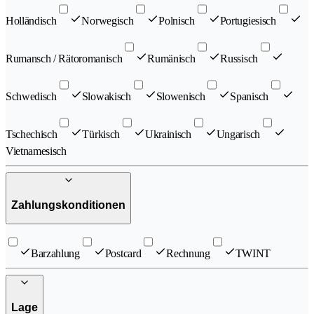
Holländisch
Norwegisch
Polnisch
Portugiesisch
Rumansch / Rätoromanisch
Rumänisch
Russisch
Schwedisch
Slowakisch
Slowenisch
Spanisch
Tschechisch
Türkisch
Ukrainisch
Ungarisch
Vietnamesisch
Zahlungskonditionen
Barzahlung
Postcard
Rechnung
TWINT
Lage