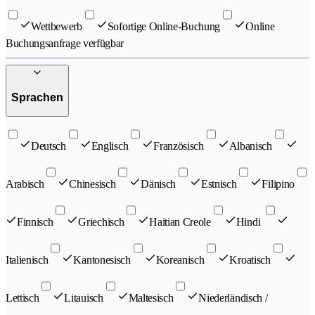
Wettbewerb
Sofortige Online-Buchung
Online
Buchungsanfrage verfügbar
Sprachen
Deutsch
Englisch
Französisch
Albanisch
Arabisch
Chinesisch
Dänisch
Estnisch
Filipino
Finnisch
Griechisch
Haitian Creole
Hindi
Italienisch
Kantonesisch
Koreanisch
Kroatisch
Lettisch
Litauisch
Maltesisch
Niederländisch /