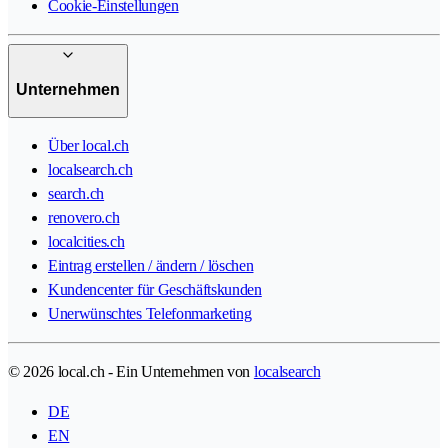
Cookie-Einstellungen
Unternehmen
Über local.ch
localsearch.ch
search.ch
renovero.ch
localcities.ch
Eintrag erstellen / ändern / löschen
Kundencenter für Geschäftskunden
Unerwünschtes Telefonmarketing
© 2026 local.ch - Ein Unternehmen von
localsearch
DE
EN