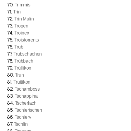
70
.
Trimmis
71
.
Trin
72
.
Trin Mulin
73
.
Trogen
74
.
Troinex
75
.
Troistorrents
76
.
Trub
77
.
Trubschachen
78
.
Trübbach
79
.
Trüllikon
80
.
Trun
81
.
Truttikon
82
.
Tschamboss
83
.
Tschappina
84
.
Tscherlach
85
.
Tschiertschen
86
.
Tschierv
87
.
Tschlin