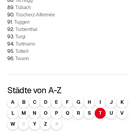
88
.
Tschugg
89
.
Tübach
90
.
Tüscherz-Alfermée
91
.
Tuggen
92
.
Turbenthal
93
.
Turgi
94
.
Turtmann
95
.
Tuttwil
96
.
Twann
Städte von A-Z
A
B
C
D
E
F
G
H
I
J
K
L
M
N
O
P
Q
R
S
T
U
V
W
X
Y
Z
#