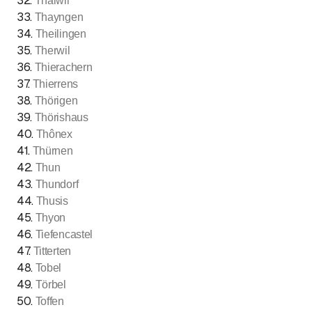
32
.
Thalwil
33
.
Thayngen
34
.
Theilingen
35
.
Therwil
36
.
Thierachern
37
.
Thierrens
38
.
Thörigen
39
.
Thörishaus
40
.
Thônex
41
.
Thürnen
42
.
Thun
43
.
Thundorf
44
.
Thusis
45
.
Thyon
46
.
Tiefencastel
47
.
Titterten
48
.
Tobel
49
.
Törbel
50
.
Toffen