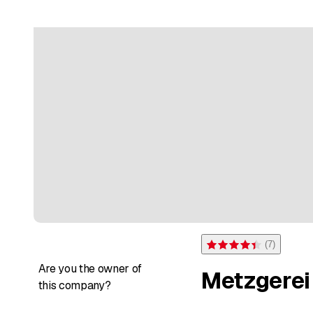
(
7
)
Rating 4.4 of 5 stars from 
Are you the owner of
Metzgerei
this company?