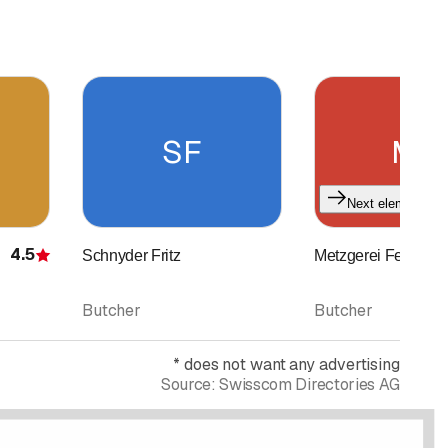
SF
MF
Next element
4.5
Schnyder Fritz
Metzgerei Felder 
Rating
Butcher
Butcher
*
does not want any advertising
Source:
Swisscom Directories AG