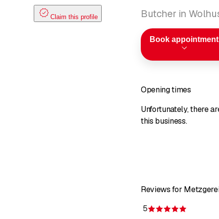
Butcher in Wolhu
Claim this profile
Book appointment
Opening times
Unfortunately, there a
this business.
Reviews for Metzgere
5
Rating 5 