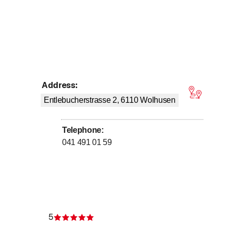
Address
:
 stars
Entlebucherstrasse 2, 6110
Wolhusen
Telephone
:
041 491 01 59
5
Rating 5 of 5 stars