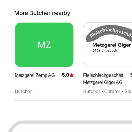
More Butcher nearby
MZ
5.0
Metzgerei Zemp AG
Fleischfachgeschäft
Rating
Metzgerei Giger AG
Butcher