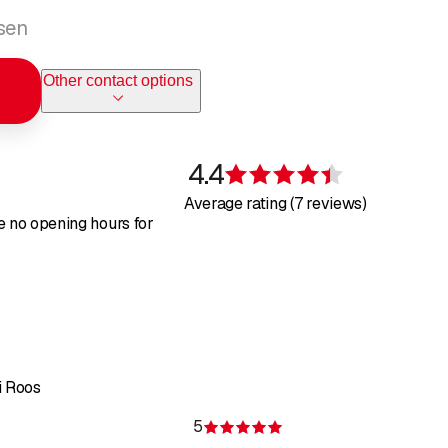
sen
Other contact options
4.4
Rating 4.4 of 5
Average rating (7 reviews)
re no opening hours for
i Roos
5
of 5 stars
Rating 5 of 5 stars