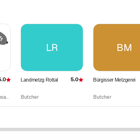
LR
BM
5.0
5.0
Landmetzg Rottal
Bürgisser Metzgerei
Rating
Rating
Butcher • Caterer • Sausages
Butcher
Butcher