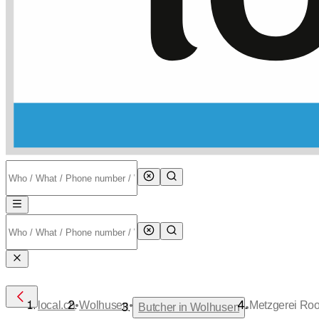
•
•
local.ch
Wolhusen
Metzgerei Ro
•
Butcher in Wolhusen